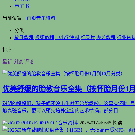
电子书
当前位置：
首页
音乐资料
分类
软件教程
视频教程
中小学资料
纪录片
办公教程
行业资
排序
最新
浏览
评论
优美舒缓的胎教音乐全集（按怀胎月份1月
聪明的妈妈们，孩子都还没出生就开始胎教啦。这里有怀胎1月
触高雅音乐，更可以预先培养宝宝的艺术情操。部分目...
xb20092010
/
音乐资料
/
2025-01-24
/
645 阅读