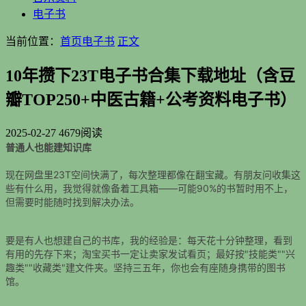
电子书
当前位置：
首页
电子书
正文
10年攒下23T电子书合集下载地址（含豆
瓣TOP250+中医古籍+公考资料电子书）
2025-02-27
4679阅读
普通人也能建知识库
现在网盘里23T空间快满了，每次整理都像在翻宝藏。有朋友问收集这
些有什么用，我觉得就像备着工具箱——可能90%的书暂时用不上，
但需要时能随时找到解决办法。
要是有人也想建自己的书库，我的经验是：每天花十分钟整理，看到
有用的先存下来；淘宝买书一定让卖家发试看页；最好按"技能类""兴
趣类""收藏类"建文件夹。坚持三五年，你也会有座随身携带的图书
馆。